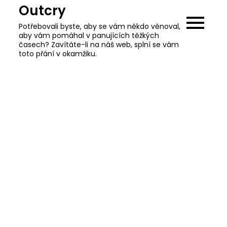
Skip
Outcry
to
Potřebovali byste, aby se vám někdo věnoval,
content
aby vám pomáhal v panujících těžkých
časech? Zavítáte-li na náš web, splní se vám
toto přání v okamžiku.