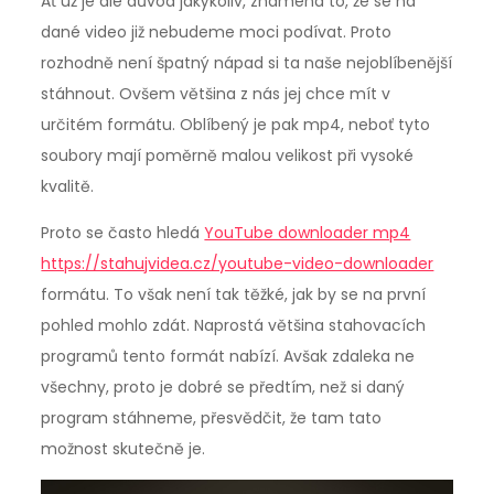
Ať už je ale důvod jakýkoliv, znamená to, že se na
dané video již nebudeme moci podívat. Proto
rozhodně není špatný nápad si ta naše nejoblíbenější
stáhnout. Ovšem většina z nás jej chce mít v
určitém formátu. Oblíbený je pak mp4, neboť tyto
soubory mají poměrně malou velikost při vysoké
kvalitě.
Proto se často hledá
YouTube downloader mp4
https://stahujvidea.cz/youtube-video-downloader
formátu. To však není tak těžké, jak by se na první
pohled mohlo zdát. Naprostá většina stahovacích
programů tento formát nabízí. Avšak zdaleka ne
všechny, proto je dobré se předtím, než si daný
program stáhneme, přesvědčit, že tam tato
možnost skutečně je.