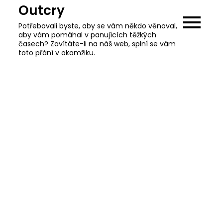
Skip
Outcry
to
Potřebovali byste, aby se vám někdo věnoval,
content
aby vám pomáhal v panujících těžkých
časech? Zavítáte-li na náš web, splní se vám
toto přání v okamžiku.