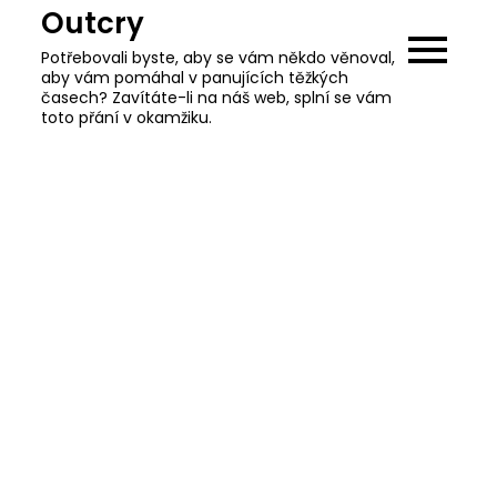
Skip
Outcry
to
Potřebovali byste, aby se vám někdo věnoval,
content
aby vám pomáhal v panujících těžkých
časech? Zavítáte-li na náš web, splní se vám
toto přání v okamžiku.