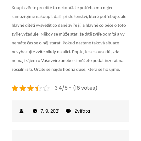
Koupi zvířete pro dítě to nekončí. Je potřeba mu nejen
samozřejmě nakoupit další příslušenství, které potřebuje, ale
hlavně dítěti vysvětlit co dané zvíře jí, a hlavně co péče o toto
zvíře vyžaduje. Někdy se může stát, že dítě zvíře odmítá a vy
nemáte čas se o něj starat. Pokud nastane taková situace
nevyhazujte zvíře nikdy na ulici. Poptejte se sousedů, zda
nemají zájem o Vaše zvíře anebo si můžete podat inzerát na
sociální síti. Určitě se najde hodná duše, která se ho ujme.
3.4/5 - (16 votes)
7. 9. 2021
Zvířata