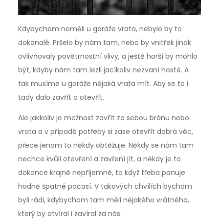
Kdybychom neměli u garáže vrata, nebylo by to
dokonalé. Pršelo by nám tam, nebo by vnitřek jinak
ovlivňovaly povětrnostní vlivy, a ještě horší by mohlo
být, kdyby nám tam lezli jacíkoliv nezvaní hosté. A
tak musíme u garáže nějaká vrata mít. Aby se to i
tady dalo zavřít a otevřít.
Ale jakkoliv je možnost zavřít za sebou bránu nebo
vrata a v případě potřeby si zase otevřít dobrá věc,
přece jenom to někdy obtěžuje. Někdy se nám tam
nechce kvůli otevření a zavření jít, a někdy je to
dokonce krajně nepříjemné, to když třeba panuje
hodně špatné počasí. V takových chvílích bychom
byli rádi, kdybychom tam měli nějakého vrátného,
který by otvíral i zavíral za nás.