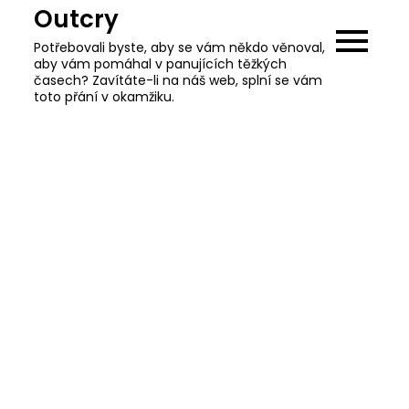
Skip
Outcry
to
Potřebovali byste, aby se vám někdo věnoval,
content
aby vám pomáhal v panujících těžkých
časech? Zavítáte-li na náš web, splní se vám
toto přání v okamžiku.