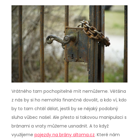
Vrátného tam pochopitelně mít nemůžeme. Většina
z nás by si ho nemohla finančně dovolit, a kdo ví, kdo
by to tam chtěl dělat, jestli by se nějaký podobný
sluha vůbec našel. Ale přesto si takovou manipulaci s
bránami a vraty můžeme usnadnit. A to když
využijeme
pojezdy na brány altoma.cz
. Které nám