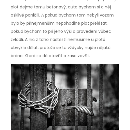
plot dejme tomu betonový, auto bychom si o něj
ošklivě poničili. A pokud bychom tam nebyli vozem,
bylo by přinejmenším nepohodlné plot přelézat,
pokud bychom to při jeho výši a provedení vůbec
zvládli. A nic z toho naštěstí nemusíme u plotů
obvykle dělat, protože se tu vždycky najde nějaká
brána. Která se dá otevřít a zase zavřít.