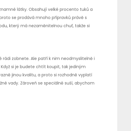
znamné látky. Obsahují velké procento tuků a
a proto se prodává mnoho přípravků právě s
du, který má nezaměnitelnou chuť, takže si
 rádi zobnete. Ale patří k nim neodmyslitelně i
yž si je budete chtít koupit, tak jediným
 jinou kvalitu, a proto si rozhodně vyplatí
važné vady. Zároveň se speciálně suší, abychom