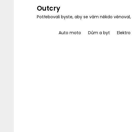
Skip
Outcry
to
Potřebovali byste, aby se vám někdo věnoval,
content
Auto moto
Dům a byt
Elektro