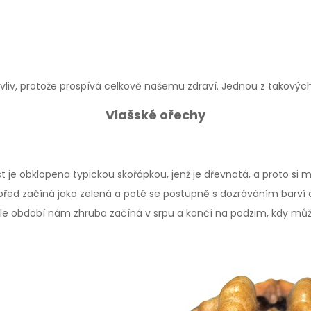
vliv, protože prospívá celkově našemu zdraví. Jednou z takových
Vlašské ořechy
ást je obklopena typickou skořápkou, jenž je dřevnatá, a proto si
napřed začíná jako zelená a poté se postupně s dozráváním barví
le období nám zhruba začíná v srpu a končí na podzim, kdy můžet