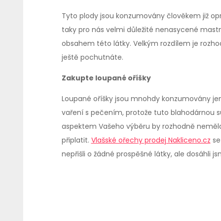
Tyto plody jsou konzumovány člověkem již opr
taky pro nás velmi důležité nenasycené mastn
obsahem této látky. Velkým rozdílem je rozho
ještě pochutnáte.
Zakupte loupané oříšky
Loupané oříšky jsou mnohdy konzumovány jen tak
vaření s pečením, protože tuto blahodárnou s
aspektem Vašeho výběru by rozhodně neměla bý
připlatit.
Vlašské ořechy prodej Nakliceno.cz
se 
nepřišli o žádné prospěšné látky, ale dosáhli 