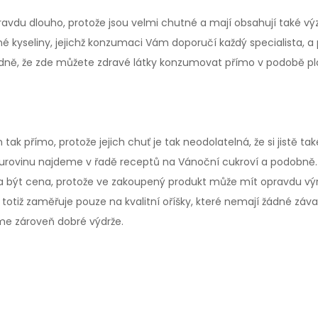
avdu dlouho, protože jsou velmi chutné a mají obsahují také vý
é kyseliny, jejichž konzumaci Vám doporučí každý specialista, 
dně, že zde můžete zdravé látky konzumovat přímo v podobě plo
 přímo, protože jejich chuť je tak neodolatelná, že si jistě také
urovinu najdeme v řadě receptů na Vánoční cukroví a podobně. Kd
t cena, protože ve zakoupený produkt může mít opravdu výrazně
totiž zaměřuje pouze na kvalitní oříšky, které nemají žádné zá
jsme zároveň dobré výdrže.