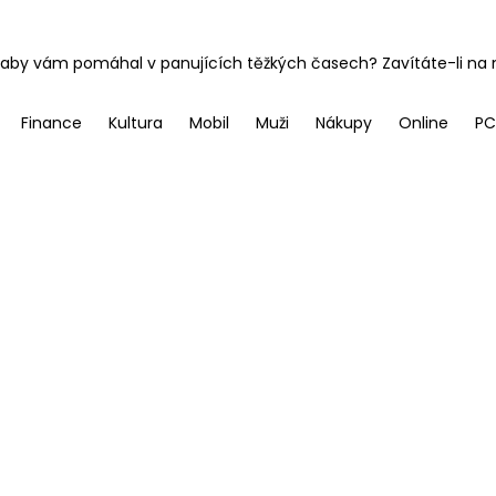
 aby vám pomáhal v panujících těžkých časech? Zavítáte-li na n
Finance
Kultura
Mobil
Muži
Nákupy
Online
PC