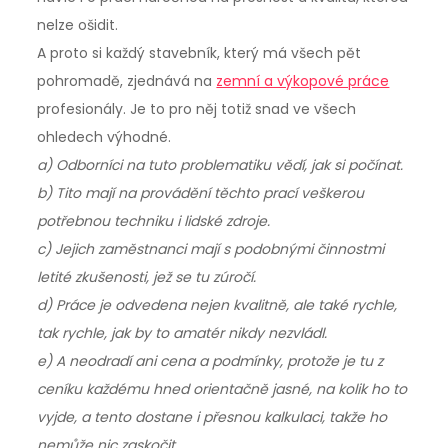
nelze ošidit.
A proto si každý stavebník, který má všech pět
pohromadě, zjednává na
zemní a výkopové práce
profesionály. Je to pro něj totiž snad ve všech
ohledech výhodné.
a)
Odborníci na tuto problematiku vědí, jak si počínat.
b)
Tito mají na provádění těchto prací veškerou
potřebnou techniku i lidské zdroje.
c)
Jejich zaměstnanci mají s podobnými činnostmi
letité zkušenosti, jež se tu zúročí.
d)
Práce je odvedena nejen kvalitně, ale také rychle,
tak rychle, jak by to amatér nikdy nezvládl.
e)
A neodradí ani cena a podmínky, protože je tu z
ceníku každému hned orientačně jasné, na kolik ho to
vyjde, a tento dostane i přesnou kalkulaci, takže ho
nemůže nic zaskočit.