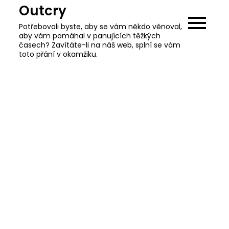
Skip
Outcry
to
Potřebovali byste, aby se vám někdo věnoval,
content
aby vám pomáhal v panujících těžkých
časech? Zavítáte-li na náš web, splní se vám
toto přání v okamžiku.