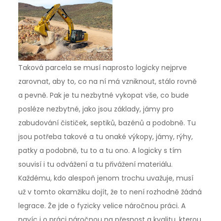
Taková parcela se musí naprosto logicky nejprve
zarovnat, aby to, co na ní má vzniknout, stálo rovně
a pevně. Pak je tu nezbytné vykopat vše, co bude
posléze nezbytné, jako jsou základy, jámy pro
zabudování čističek, septiků, bazénů a podobně. Tu
jsou potřeba takové a tu onaké výkopy, jámy, rýhy,
patky a podobně, tu to a tu ono. A logicky s tím
souvisí i tu odvážení a tu přivážení materiálu.
Každému, kdo alespoň jenom trochu uvažuje, musí
už v tomto okamžiku dojít, že to není rozhodně žádná
legrace. Že jde o fyzicky velice náročnou práci. A
navíc i o práci náročnou na přesnost a kvalitu, kterou