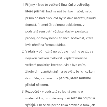
Příjmy
– jsou to
veškeré finanční prostředky,
které přichází
buď na náš bankovní účet, nebo
přímo do naší ruky, což by se dalo nazvat i jakousi
domácí, firemní či rodinnou pokladnou. V
podstatě sem patří výplata, dávky, peníze za
prodej, odměny nebo i finanční hotovost, která
byla předána formou dárku.
Výdaje
– ač možná neradi, ale musíme se vždy s
nějakou částkou rozloučit. Zaplatit měsíčně
veškeré poplatky, které souvisí s bydlením,
živobytím, zaměstnáním a ve výčtu je jich celkem
dost. Zde jsou všechny
peníze, které musíme
předat někomu
.
Rozpočet
– v podstatě se jedná trochu o
matematiku, protože se vytváří
seznam příjmů a
výdajů.
Tím se ale pěkně získá přehled o tom, jak