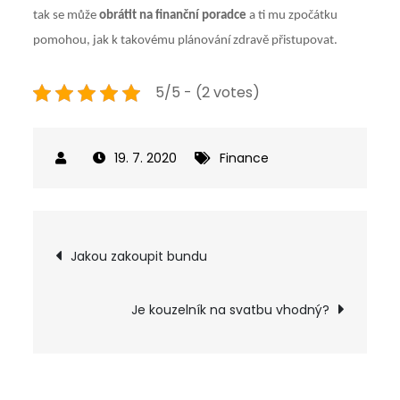
tak se může
obrátit na finanční poradce
a ti mu zpočátku
pomohou, jak k takovému plánování zdravě přistupovat.
5/5 - (2 votes)
19. 7. 2020
Finance
Navigace
Jakou zakoupit bundu
pro
Je kouzelník na svatbu vhodný?
příspěvek