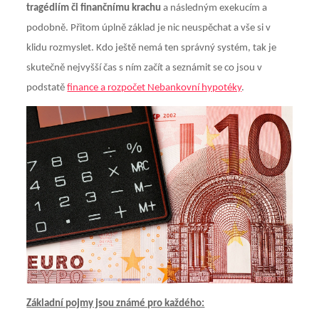
tragédiím či finančnímu krachu
a následným exekucím a
podobně. Přitom úplně základ je nic neuspěchat a vše si v
klidu rozmyslet. Kdo ještě nemá ten správný systém, tak je
skutečně nejvyšší čas s ním začít a seznámit se co jsou v
podstatě
finance a rozpočet Nebankovní hypotéky
.
Základní pojmy jsou známé pro každého: