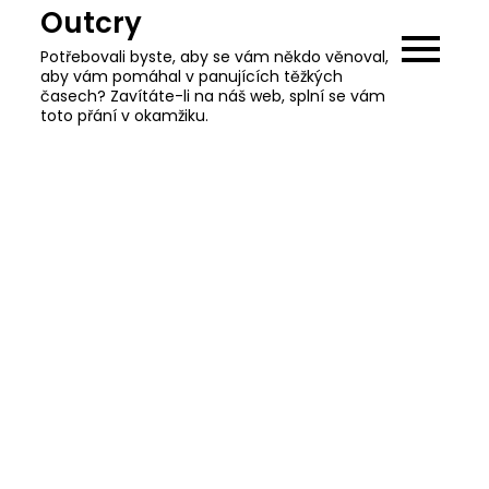
Skip
Outcry
to
Potřebovali byste, aby se vám někdo věnoval,
content
aby vám pomáhal v panujících těžkých
časech? Zavítáte-li na náš web, splní se vám
toto přání v okamžiku.