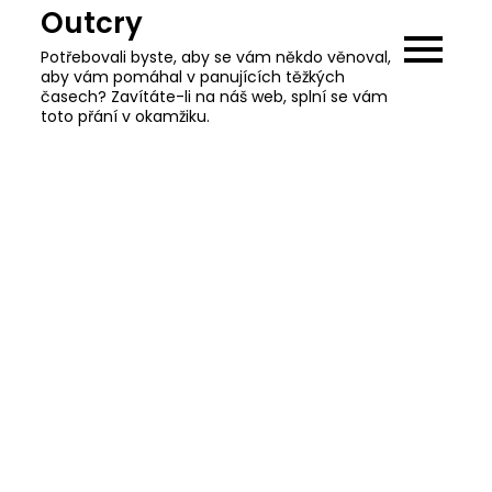
Skip
Outcry
to
Potřebovali byste, aby se vám někdo věnoval,
content
aby vám pomáhal v panujících těžkých
časech? Zavítáte-li na náš web, splní se vám
toto přání v okamžiku.