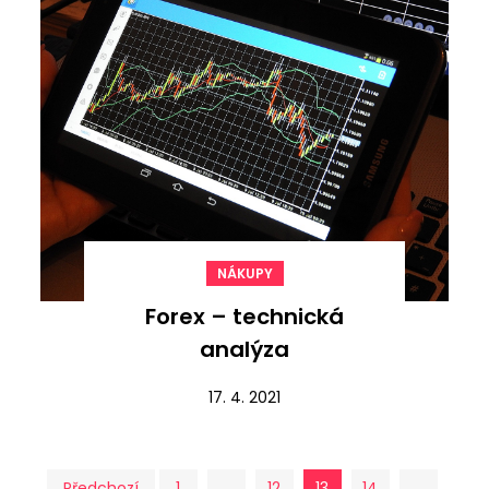
NÁKUPY
Forex – technická
analýza
17. 4. 2021
Předchozí
1
…
12
13
14
…