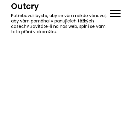
Skip
Outcry
to
Potřebovali byste, aby se vám někdo věnoval,
content
aby vám pomáhal v panujících těžkých
časech? Zavítáte-li na náš web, splní se vám
toto přání v okamžiku.